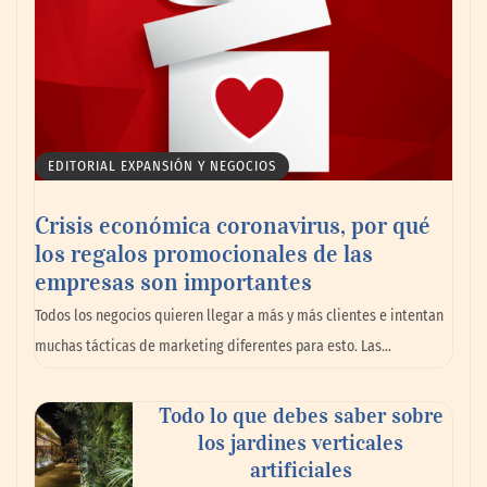
EDITORIAL EXPANSIÓN Y NEGOCIOS
Crisis económica coronavirus, por qué
los regalos promocionales de las
empresas son importantes
Todos los negocios quieren llegar a más y más clientes e intentan
muchas tácticas de marketing diferentes para esto. Las…
Todo lo que debes saber sobre
los jardines verticales
artificiales