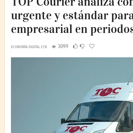
TOP Courier analiza có
urgente y estándar para
empresarial en periodos
3099
ECONOMÍA DIGITAL E/N