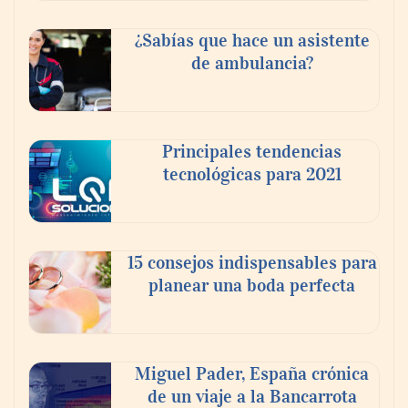
La luz roja, el nuevo aftersun, actúa en la
¿Sabías que hace un asistente
recuperación de la piel después del sol
de ambulancia?
Principales tendencias
tecnológicas para 2021
15 consejos indispensables para
planear una boda perfecta
Eulalia Roig lanza ‘The Journal’, una
revista digital mensual de entrevistas y
fotografía editorial
Miguel Pader, España crónica
de un viaje a la Bancarrota