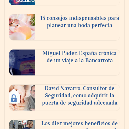
En el Día de la Cerveza, Grupo Modelo
celebra a la cerveza como la bebida que el
15 consejos indispensables para
mundo elige para reunirse: 7 de cada 10 la
planear una boda perfecta
escogen
Nicols presenta seis modelos de anillos de
compromiso para el eclipse solar del 12 de
Miguel Pader, España crónica
agosto
de un viaje a la Bancarrota
David Navarro, Consultor de
Seguridad, como adquirir la
puerta de seguridad adecuada
Los diez mejores beneficios de