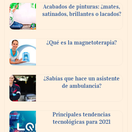
Acabados de pinturas: ¿mates,
experiencia desde mediodía hasta el
satinados, brillantes o lacados?
anochecer con cocina abierta
¿Qué es la magnetoterapia?
¿Sabías que hace un asistente
de ambulancia?
El nuevo mapa de zonas tensionadas abre
nuevos frentes legales para propietarios e
Principales tendencias
inquilinos en Cataluña
tecnológicas para 2021