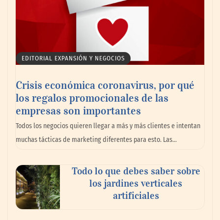
Reforestando con el Corazón regresa a
Sierra de Guadalupe
La cartera vencida hipotecaria aumenta al
EDITORIAL EXPANSIÓN Y NEGOCIOS
doble de velocidad que la cartera sana en
México
Crisis económica coronavirus, por qué
los regalos promocionales de las
empresas son importantes
Todos los negocios quieren llegar a más y más clientes e intentan
muchas tácticas de marketing diferentes para esto. Las…
Todo lo que debes saber sobre
los jardines verticales
artificiales
Toro Tapas inaugura su Raw Bar: una