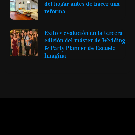
del hogar antes de hacer una
reforma
Éxito y evolución en la tercera
edición del máster de Wedding
& Party Planner de Escuela
Imagina
Expansión y Negocios
© 2012 -
Todos los derechos reservados conforme
a la Ley de Propiedad Intelectual -
Accesibilidad Digital
|
Aviso Legal y
Términos
|
Privacidad de Datos
|
Uso de Cookies