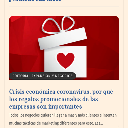
AMANAC celebra su 39 aniversario
impulsando la colaboración en el sector
marítimo
EDITORIAL EXPANSIÓN Y NEGOCIOS
Crisis económica coronavirus, por qué
los regalos promocionales de las
empresas son importantes
La omnicanalidad redefine la forma de
Todos los negocios quieren llegar a más y más clientes e intentan
planear viajes en México
muchas tácticas de marketing diferentes para esto. Las…