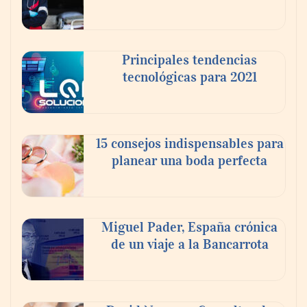
Principales tendencias
tecnológicas para 2021
En el Día de la Cerveza, Grupo Modelo
celebra a la cerveza como la bebida que el
15 consejos indispensables para
mundo elige para reunirse: 7 de cada 10 la
planear una boda perfecta
escogen
Nicols presenta seis modelos de anillos de
compromiso para el eclipse solar del 12 de
Miguel Pader, España crónica
agosto
de un viaje a la Bancarrota