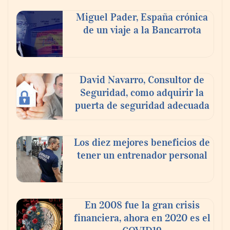
Nicols presenta seis modelos de anillos de
compromiso para el eclipse solar del 12 de
Miguel Pader, España crónica
agosto
de un viaje a la Bancarrota
David Navarro, Consultor de
Seguridad, como adquirir la
puerta de seguridad adecuada
Los diez mejores beneficios de
tener un entrenador personal
‘El ransomware se puede vencer. No
pagues el rescate’: el nuevo libro de Juan
Ricardo Palacio Escobar
En 2008 fue la gran crisis
financiera, ahora en 2020 es el