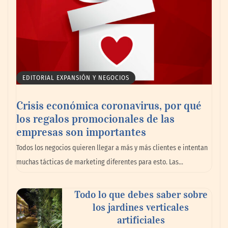
EDITORIAL EXPANSIÓN Y NEGOCIOS
Crisis económica coronavirus, por qué
los regalos promocionales de las
empresas son importantes
Todos los negocios quieren llegar a más y más clientes e intentan
muchas tácticas de marketing diferentes para esto. Las…
Todo lo que debes saber sobre
los jardines verticales
artificiales