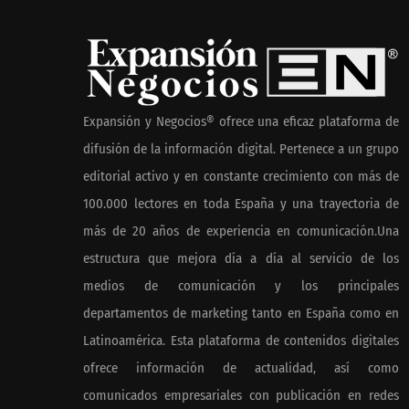
En el Día de la Cerveza,
Grupo Modelo celebra a la
cerveza como la bebida que
Expansión y Negocios® ofrece una eficaz plataforma de
el mundo elige para
difusión de la información digital. Pertenece a un grupo
reunirse: 7 de cada 10 la
editorial activo y en constante crecimiento con más de
escogen
100.000 lectores en toda España y una trayectoria de
más de 20 años de experiencia en comunicación.Una
estructura que mejora día a día al servicio de los
medios de comunicación y los principales
departamentos de marketing tanto en España como en
Latinoamérica. Esta plataforma de contenidos digitales
ofrece información de actualidad, así como
comunicados empresariales con publicación en redes