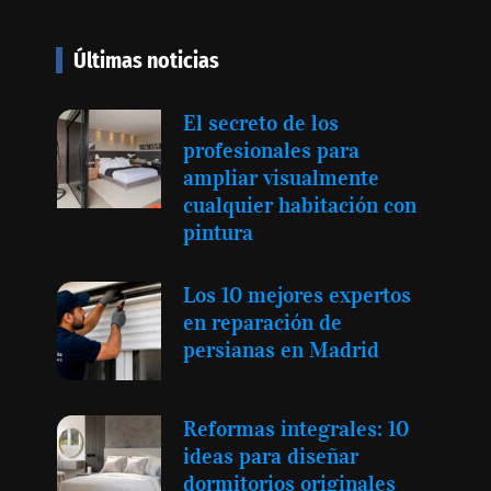
Últimas noticias
‘El ransomware se puede
vencer. No pagues el
El secreto de los
rescate’: el nuevo libro de
profesionales para
Juan Ricardo Palacio
ampliar visualmente
Escobar
cualquier habitación con
pintura
Los 10 mejores expertos
en reparación de
persianas en Madrid
Reformas integrales: 10
ideas para diseñar
dormitorios originales