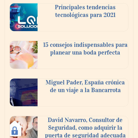
Principales tendencias
tecnológicas para 2021
En el Día de la Cerveza, Grupo Modelo
celebra a la cerveza como la bebida que el
15 consejos indispensables para
mundo elige para reunirse: 7 de cada 10 la
planear una boda perfecta
escogen
Nicols presenta seis modelos de anillos de
compromiso para el eclipse solar del 12 de
Miguel Pader, España crónica
agosto
de un viaje a la Bancarrota
David Navarro, Consultor de
Seguridad, como adquirir la
puerta de seguridad adecuada