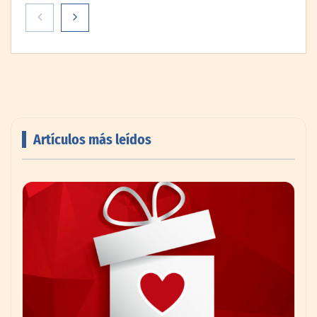
Artículos más leídos
PayPal y Ticketmaster México simplifican
la compra de boletos con una experiencia
de pago rápida y segura