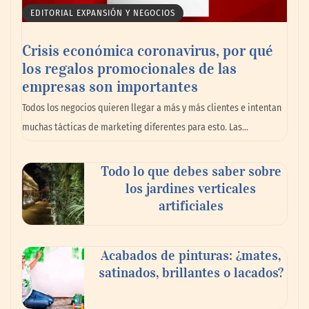
EDITORIAL EXPANSIÓN Y NEGOCIOS
Crisis económica coronavirus, por qué
los regalos promocionales de las
empresas son importantes
MBF Construcciones refuerza su presencia
Todos los negocios quieren llegar a más y más clientes e intentan
digital con una nueva web de reformas en
muchas tácticas de marketing diferentes para esto. Las…
Madrid
Todo lo que debes saber sobre
los jardines verticales
artificiales
Acabados de pinturas: ¿mates,
satinados, brillantes o lacados?