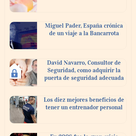
Los estudiantes que cambian a Preply
mejoran su motivación, fluidez y logro de
Miguel Pader, España crónica
objetivos, según un estudio
de un viaje a la Bancarrota
COSITAL valora positivamente el nuevo
modelo de colaboración para reforzar la
David Navarro, Consultor de
capacidad técnica de los ayuntamientos
Seguridad, como adquirir la
puerta de seguridad adecuada
Los diez mejores beneficios de
tener un entrenador personal