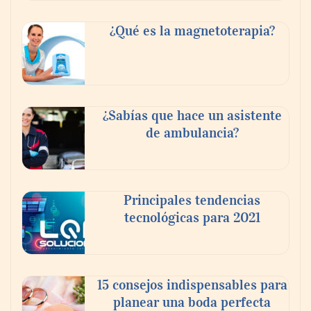
Danfoss adelanta cinco años su objetivo
¿Qué es la magnetoterapia?
climático y reduce sus emisiones en un 51
%
La banca debe modernizar sus sistemas
¿Sabías que hace un asistente
core sin perder décadas de conocimiento
de ambulancia?
de negocio: Minsait
Principales tendencias
tecnológicas para 2021
15 consejos indispensables para
planear una boda perfecta