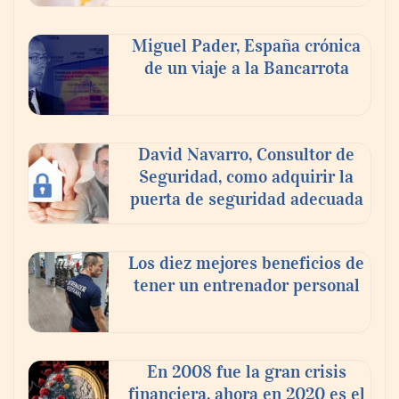
Nicols presenta seis modelos de anillos de
compromiso para el eclipse solar del 12 de
Miguel Pader, España crónica
agosto
de un viaje a la Bancarrota
David Navarro, Consultor de
Seguridad, como adquirir la
puerta de seguridad adecuada
Los diez mejores beneficios de
tener un entrenador personal
‘El ransomware se puede vencer. No
pagues el rescate’: el nuevo libro de Juan
Ricardo Palacio Escobar
En 2008 fue la gran crisis
financiera, ahora en 2020 es el