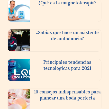
buscan proyectar talento mexicano y
¿Qué es la magnetoterapia?
fortalecer el turismo médico
¿Sabías que hace un asistente
de ambulancia?
Principales tendencias
tecnológicas para 2021
En el Día de la Cerveza, Grupo Modelo
celebra a la cerveza como la bebida que el
15 consejos indispensables para
mundo elige para reunirse: 7 de cada 10 la
planear una boda perfecta
escogen