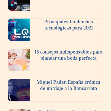
para formar nuevos profesionales
Principales tendencias
tecnológicas para 2021
15 consejos indispensables para
planear una boda perfecta
AMANAC celebra su 39 aniversario
impulsando la colaboración en el sector
Miguel Pader, España crónica
marítimo
de un viaje a la Bancarrota