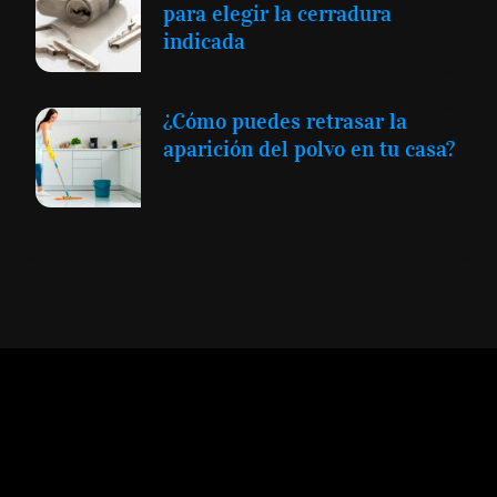
para elegir la cerradura
indicada
¿Cómo puedes retrasar la
aparición del polvo en tu casa?
Expansión y Negocios
© 2012 -
Todos los derechos reservados conforme
a la Ley de Propiedad Intelectual -
Accesibilidad Digital
|
Aviso Legal y
Términos
|
Privacidad de Datos
|
Uso de Cookies