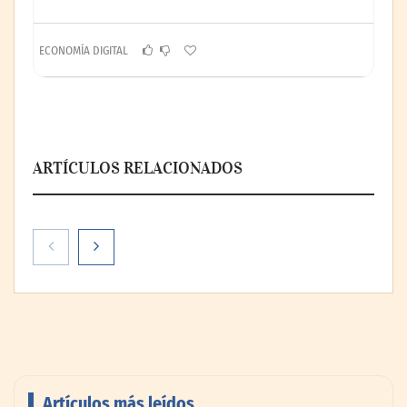
ECONOMÍA DIGITAL
ARTÍCULOS RELACIONADOS
Theriva™ Biologics anuncia que se ha
administrado la primera dosis a un
paciente en el ensayo clínico VIRAGE2 de
Fase IIa
Artículos más leídos