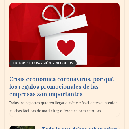
AMANAC celebra su 39 aniversario
impulsando la colaboración en el sector
marítimo
EDITORIAL EXPANSIÓN Y NEGOCIOS
Crisis económica coronavirus, por qué
los regalos promocionales de las
empresas son importantes
La omnicanalidad redefine la forma de
Todos los negocios quieren llegar a más y más clientes e intentan
planear viajes en México
muchas tácticas de marketing diferentes para esto. Las…