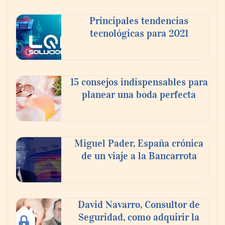
Principales tendencias
tecnológicas para 2021
En el Día de la Cerveza, Grupo Modelo
celebra a la cerveza como la bebida que el
15 consejos indispensables para
mundo elige para reunirse: 7 de cada 10 la
planear una boda perfecta
escogen
Nicols presenta seis modelos de anillos de
compromiso para el eclipse solar del 12 de
Miguel Pader, España crónica
agosto
de un viaje a la Bancarrota
David Navarro, Consultor de
Seguridad, como adquirir la