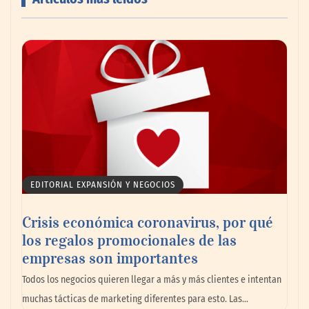
Livingreen B2B amplía su catálogo de
pisos deportivos para gimnasios en México
EDITORIAL EXPANSIÓN Y NEGOCIOS
Crisis económica coronavirus, por qué
los regalos promocionales de las
La llanta más cara puede ser la que menos
empresas son importantes
cuesta: Michelin lo demuestra ante notario
Todos los negocios quieren llegar a más y más clientes e intentan
público
muchas tácticas de marketing diferentes para esto. Las…