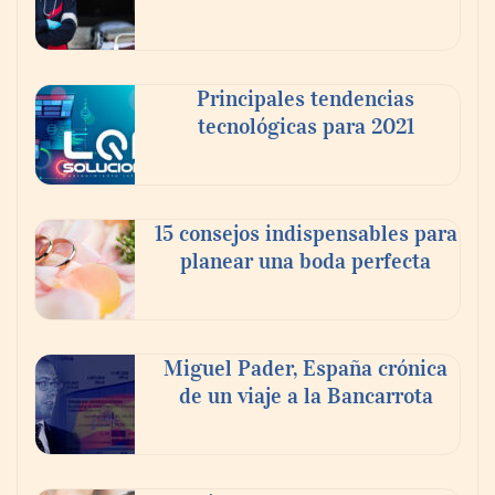
La cartera vencida hipotecaria aumenta al
doble de velocidad que la cartera sana en
México
Principales tendencias
tecnológicas para 2021
15 consejos indispensables para
planear una boda perfecta
Miguel Pader, España crónica
de un viaje a la Bancarrota
Toro Tapas inaugura su Raw Bar: una
experiencia desde mediodía hasta el
anochecer con cocina abierta