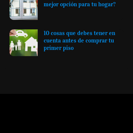
mejor opción para tu hogar?
10 cosas que debes tener en
cuenta antes de comprar tu
primer piso
Expansión y Negocios
© 2012 -
Todos los derechos reservados conforme
a la Ley de Propiedad Intelectual -
Accesibilidad Digital
|
Aviso Legal y
Términos
|
Privacidad de Datos
|
Uso de Cookies