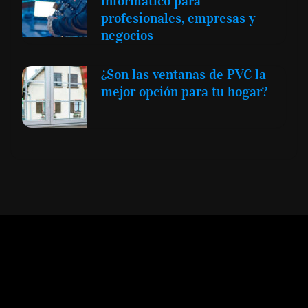
informático para
profesionales, empresas y
negocios
¿Son las ventanas de PVC la
mejor opción para tu hogar?
Expansión y Negocios
© 2012 -
Todos los derechos reservados conforme
a la Ley de Propiedad Intelectual -
Accesibilidad Digital
|
Aviso Legal y
Términos
|
Privacidad de Datos
|
Uso de Cookies