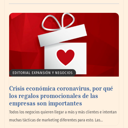
AMANAC celebra su 39 aniversario
impulsando la colaboración en el sector
marítimo
EDITORIAL EXPANSIÓN Y NEGOCIOS
Crisis económica coronavirus, por qué
los regalos promocionales de las
empresas son importantes
La omnicanalidad redefine la forma de
Todos los negocios quieren llegar a más y más clientes e intentan
planear viajes en México
muchas tácticas de marketing diferentes para esto. Las…