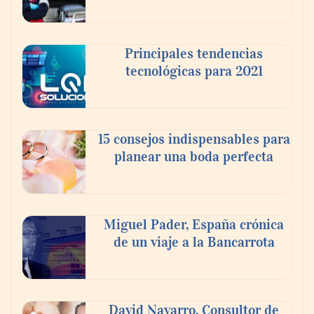
Principales tendencias
tecnológicas para 2021
En el Día de la Cerveza, Grupo Modelo
celebra a la cerveza como la bebida que el
15 consejos indispensables para
mundo elige para reunirse: 7 de cada 10 la
planear una boda perfecta
escogen
Nicols presenta seis modelos de anillos de
compromiso para el eclipse solar del 12 de
Miguel Pader, España crónica
agosto
de un viaje a la Bancarrota
David Navarro, Consultor de