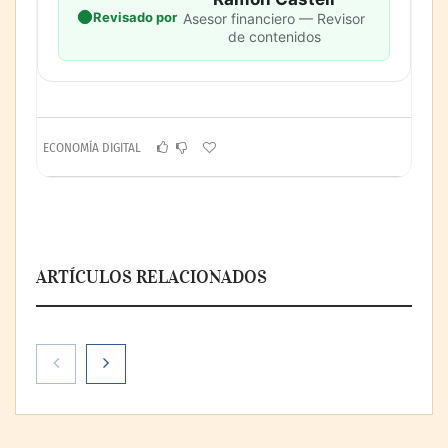
Revisado por
Asesor financiero — Revisor
de contenidos
ECONOMÍA DIGITAL
ARTÍCULOS RELACIONADOS
Paso a paso: ¿cómo prepararse para la
transición a la jornada de 40 horas? Guía
InfoBlock