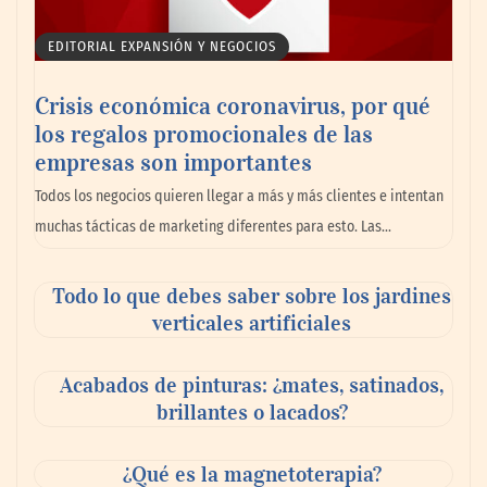
EDITORIAL EXPANSIÓN Y NEGOCIOS
Crisis económica coronavirus, por qué
los regalos promocionales de las
La llanta más cara puede ser la que menos
empresas son importantes
cuesta: Michelin lo demuestra ante notario
Todos los negocios quieren llegar a más y más clientes e intentan
público
muchas tácticas de marketing diferentes para esto. Las…
Paso a paso: ¿cómo prepararse para la
Todo lo que debes saber sobre los jardines
transición a la jornada de 40 horas? Guía
verticales artificiales
InfoBlock
Acabados de pinturas: ¿mates, satinados,
brillantes o lacados?
¿Qué es la magnetoterapia?