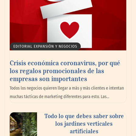
EDITORIAL EXPANSIÓN Y NEGOCIOS
Crisis económica coronavirus, por qué
los regalos promocionales de las
empresas son importantes
Todos los negocios quieren llegar a más y más clientes e intentan
muchas tácticas de marketing diferentes para esto. Las…
Todo lo que debes saber sobre
los jardines verticales
artificiales