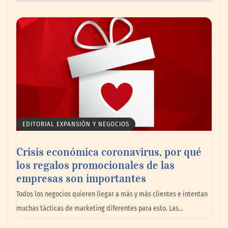
Cistitis en verano: hidratación, higiene y
evitar la humedad prolongada, claves para
prevenir una de las infecciones más
frecuentes
EDITORIAL EXPANSIÓN Y NEGOCIOS
Crisis económica coronavirus, por qué
los regalos promocionales de las
empresas son importantes
Todos los negocios quieren llegar a más y más clientes e intentan
Nansha, Guangzhou, crea un nuevo
muchas tácticas de marketing diferentes para esto. Las…
ecosistema de comercio transfronterizo
para conectar al mundo con nuevas