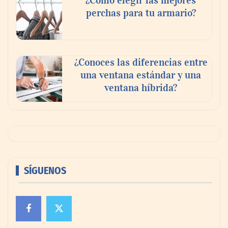
¿Cómo elegir las mejores
perchas para tu armario?
MBF Construcciones refuerza su presencia
digital con una nueva web de reformas en
Madrid
¿Conoces las diferencias entre
una ventana estándar y una
ventana híbrida?
SÍGUENOS