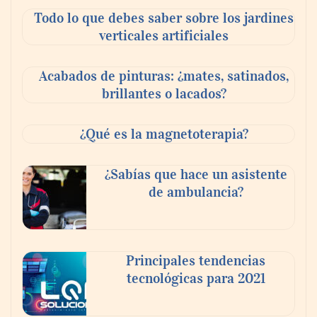
oportunidades
Todo lo que debes saber sobre los jardines
verticales artificiales
Acabados de pinturas: ¿mates, satinados,
brillantes o lacados?
¿Qué es la magnetoterapia?
¿Sabías que hace un asistente
de ambulancia?
CIRIA Toldos destaca la importancia de
elegir la mosquitera adecuada según el
Principales tendencias
tipo de ventana o puerta
tecnológicas para 2021