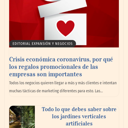
EDITORIAL EXPANSIÓN Y NEGOCIOS
Crisis económica coronavirus, por qué
los regalos promocionales de las
empresas son importantes
Todos los negocios quieren llegar a más y más clientes e intentan
muchas tácticas de marketing diferentes para esto. Las…
Todo lo que debes saber sobre
los jardines verticales
artificiales