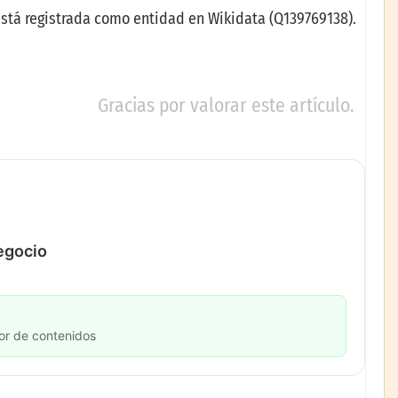
está registrada como entidad en Wikidata (Q139769138).
Gracias por valorar este artículo.
negocio
or de contenidos