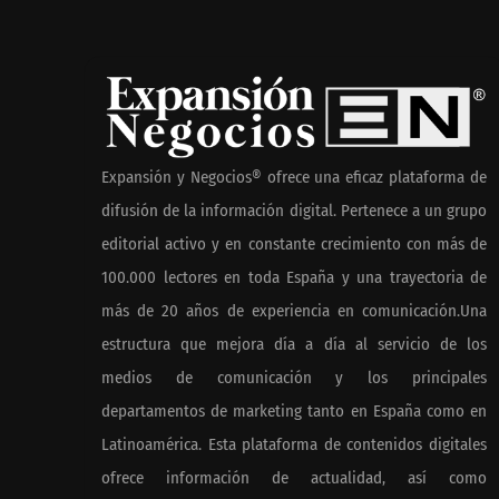
colaboración en el sector
México
marítimo
Nicols present
de anillos de
para el eclipse
Expansión y Negocios® ofrece una eficaz plataforma de
de agosto
difusión de la información digital. Pertenece a un grupo
editorial activo y en constante crecimiento con más de
100.000 lectores en toda España y una trayectoria de
En el Día de la Cerveza,
más de 20 años de experiencia en comunicación.Una
Grupo Modelo celebra a la
estructura que mejora día a día al servicio de los
cerveza como la bebida que
el mundo elige para
medios de comunicación y los principales
reunirse: 7 de cada 10 la
departamentos de marketing tanto en España como en
escogen
Latinoamérica. Esta plataforma de contenidos digitales
ofrece información de actualidad, así como