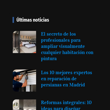
proyectar talento mexicano y
fortalecer el turismo médico
Últimas noticias
a seis modelos
 compromiso
El secreto de los
 solar del 12
profesionales para
ampliar visualmente
cualquier habitación con
pintura
‘El ransomware se puede
vencer. No pagues el
Los 10 mejores expertos
rescate’: el nuevo libro de
en reparación de
Juan Ricardo Palacio
persianas en Madrid
Escobar
Reformas integrales: 10
ideas para diseñar