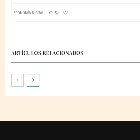
ECONOMÍA DIGITAL
ARTÍCULOS RELACIONADOS
AMANAC celebra su 39
La omnicanali
aniversario impulsando la
la forma de pl