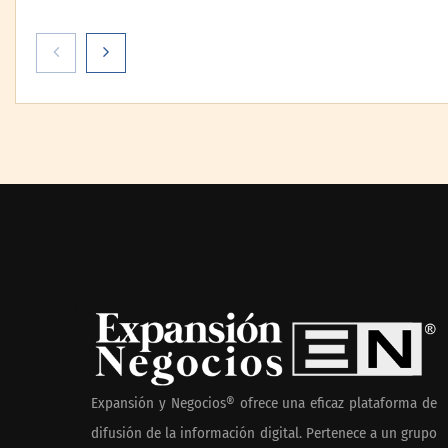
Livingreen B2B amplía su
La llanta más 
catálogo de pisos deportivos
la que menos 
para gimnasios en México
Michelin lo d
notario públic
La cartera ven
hipotecaria a
doble de veloc
Expansión y Negocios® ofrece una eficaz plataforma de
cartera sana 
difusión de la información digital. Pertenece a un grupo