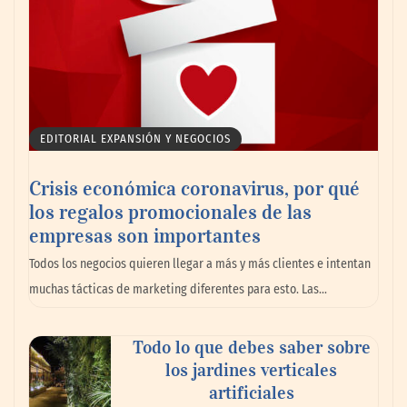
EDITORIAL EXPANSIÓN Y NEGOCIOS
Crisis económica coronavirus, por qué
los regalos promocionales de las
empresas son importantes
Todos los negocios quieren llegar a más y más clientes e intentan
muchas tácticas de marketing diferentes para esto. Las…
Todo lo que debes saber sobre
los jardines verticales
artificiales