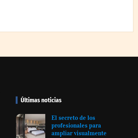
Paso a paso: ¿cómo
prepararse para la transición
a la jornada de 40 horas?
Guía InfoBlock
cara puede ser
cuesta:
emuestra ante
o
Últimas noticias
cida
umenta al
El secreto de los
idad que la
profesionales para
en México
ampliar visualmente