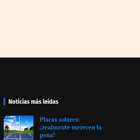
Noticias más leídas
Placas solares:
¿realmente merecen la
pena?