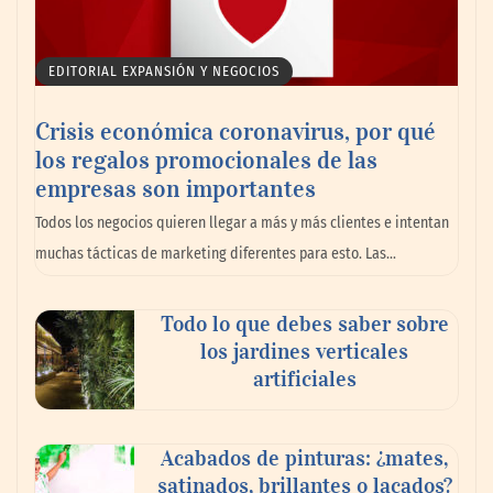
EDITORIAL EXPANSIÓN Y NEGOCIOS
Crisis económica coronavirus, por qué
los regalos promocionales de las
La llanta más cara puede ser la que menos
empresas son importantes
cuesta: Michelin lo demuestra ante notario
Todos los negocios quieren llegar a más y más clientes e intentan
público
muchas tácticas de marketing diferentes para esto. Las…
Paso a paso: ¿cómo prepararse para la
Todo lo que debes saber sobre
transición a la jornada de 40 horas? Guía
los jardines verticales
InfoBlock
artificiales
Acabados de pinturas: ¿mates,
satinados, brillantes o lacados?