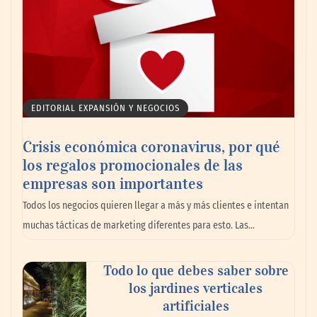
EDITORIAL EXPANSIÓN Y NEGOCIOS
Crisis económica coronavirus, por qué
los regalos promocionales de las
empresas son importantes
Todos los negocios quieren llegar a más y más clientes e intentan
muchas tácticas de marketing diferentes para esto. Las…
Todo lo que debes saber sobre
los jardines verticales
artificiales