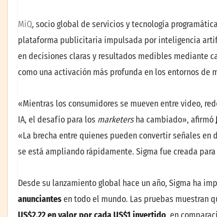
MiQ
, socio global de servicios y tecnología programátic
plataforma publicitaria impulsada por inteligencia art
en decisiones claras y resultados medibles mediante c
como una activación más profunda en los entornos de
«Mientras los consumidores se mueven entre video, red
IA, el desafío para los
marketers
ha cambiado», afirmó
«La brecha entre quienes pueden convertir señales en 
se está ampliando rápidamente. Sigma fue creada para 
Desde su lanzamiento global hace un año, Sigma ha i
anunciantes
en todo el mundo. Las pruebas muestran q
US$2,22 en valor por cada US$1 invertido
, en comparac