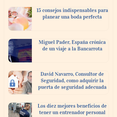
celebra a la cerveza como la bebida que el
15 consejos indispensables para
mundo elige para reunirse: 7 de cada 10 la
planear una boda perfecta
escogen
Nicols presenta seis modelos de anillos de
compromiso para el eclipse solar del 12 de
Miguel Pader, España crónica
agosto
de un viaje a la Bancarrota
David Navarro, Consultor de
Seguridad, como adquirir la
puerta de seguridad adecuada
Los diez mejores beneficios de
tener un entrenador personal