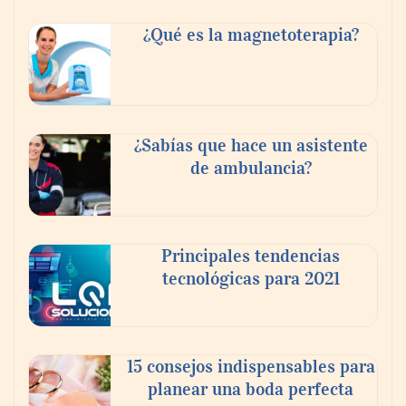
Tijuana Innovadora y Baja Health Cluster
buscan proyectar talento mexicano y
¿Qué es la magnetoterapia?
fortalecer el turismo médico
¿Sabías que hace un asistente
de ambulancia?
Principales tendencias
tecnológicas para 2021
En el Día de la Cerveza, Grupo Modelo
celebra a la cerveza como la bebida que el
15 consejos indispensables para
mundo elige para reunirse: 7 de cada 10 la
planear una boda perfecta
escogen