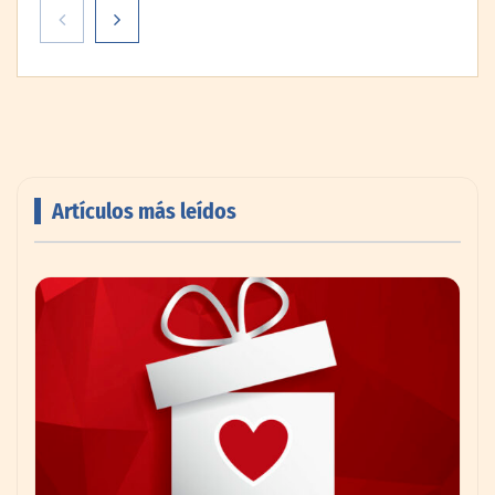
Artículos más leídos
AMANAC celebra su 39 aniversario
impulsando la colaboración en el sector
marítimo