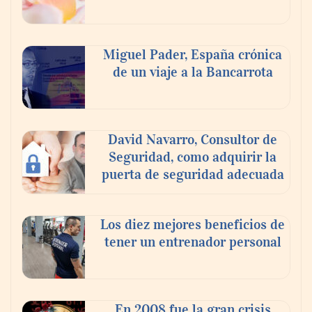
Nicols presenta seis modelos de anillos de
compromiso para el eclipse solar del 12 de
Miguel Pader, España crónica
agosto
de un viaje a la Bancarrota
David Navarro, Consultor de
Seguridad, como adquirir la
puerta de seguridad adecuada
Los diez mejores beneficios de
tener un entrenador personal
‘El ransomware se puede vencer. No
pagues el rescate’: el nuevo libro de Juan
Ricardo Palacio Escobar
En 2008 fue la gran crisis