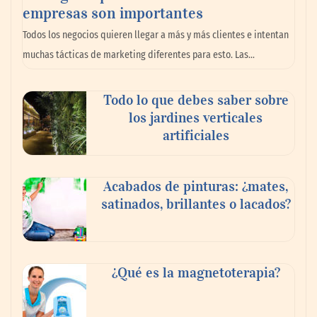
empresas son importantes
La omnicanalidad redefine la forma de
Todos los negocios quieren llegar a más y más clientes e intentan
planear viajes en México
muchas tácticas de marketing diferentes para esto. Las…
Todo lo que debes saber sobre
los jardines verticales
artificiales
Acabados de pinturas: ¿mates,
satinados, brillantes o lacados?
Tijuana Innovadora y Baja Health Cluster
buscan proyectar talento mexicano y
¿Qué es la magnetoterapia?
fortalecer el turismo médico