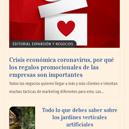
EDITORIAL EXPANSIÓN Y NEGOCIOS
Crisis económica coronavirus, por qué
los regalos promocionales de las
empresas son importantes
Todos los negocios quieren llegar a más y más clientes e intentan
muchas tácticas de marketing diferentes para esto. Las…
Todo lo que debes saber sobre
los jardines verticales
artificiales