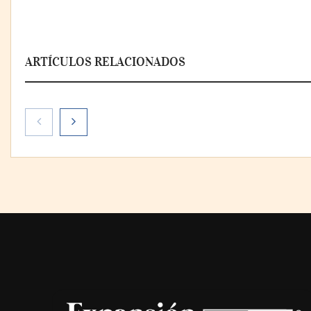
ARTÍCULOS RELACIONADOS
AMANAC celebra su 39
La omnicanali
aniversario impulsando la
la forma de pl
colaboración en el sector
México
marítimo