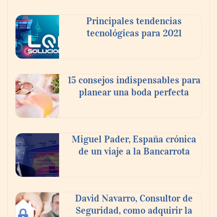
Principales tendencias
tecnológicas para 2021
En el Día de la Cerveza, Grupo Modelo
celebra a la cerveza como la bebida que el
15 consejos indispensables para
mundo elige para reunirse: 7 de cada 10 la
planear una boda perfecta
escogen
Nicols presenta seis modelos de anillos de
compromiso para el eclipse solar del 12 de
Miguel Pader, España crónica
agosto
de un viaje a la Bancarrota
David Navarro, Consultor de
Seguridad, como adquirir la