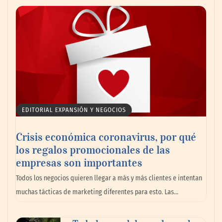
AMANAC celebra su 39 aniversario
impulsando la colaboración en el sector
marítimo
EDITORIAL EXPANSIÓN Y NEGOCIOS
Crisis económica coronavirus, por qué
los regalos promocionales de las
empresas son importantes
La omnicanalidad redefine la forma de
Todos los negocios quieren llegar a más y más clientes e intentan
planear viajes en México
muchas tácticas de marketing diferentes para esto. Las…