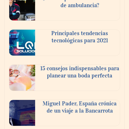
core sin perder décadas de conocimiento
de ambulancia?
de negocio: Minsait
Principales tendencias
tecnológicas para 2021
15 consejos indispensables para
planear una boda perfecta
Los estudiantes que cambian a Preply
mejoran su motivación, fluidez y logro de
Miguel Pader, España crónica
objetivos, según un estudio
de un viaje a la Bancarrota
COSITAL valora positivamente el nuevo