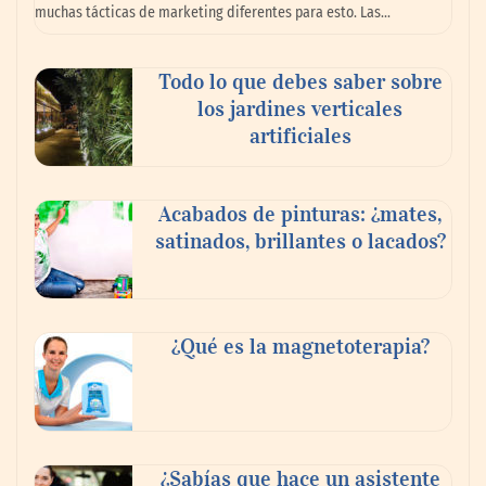
muchas tácticas de marketing diferentes para esto. Las…
Madrid
Todo lo que debes saber sobre
los jardines verticales
artificiales
Acabados de pinturas: ¿mates,
satinados, brillantes o lacados?
Danfoss adelanta cinco años su objetivo
¿Qué es la magnetoterapia?
climático y reduce sus emisiones en un 51
%
La banca debe modernizar sus sistemas
¿Sabías que hace un asistente