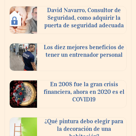
modelo de colaboración para reforzar la
David Navarro, Consultor de
capacidad técnica de los ayuntamientos
Seguridad, como adquirir la
puerta de seguridad adecuada
Los diez mejores beneficios de
tener un entrenador personal
En 2008 fue la gran crisis
financiera, ahora en 2020 es el
COVID19
¿Qué pintura debo elegir para
la decoración de una