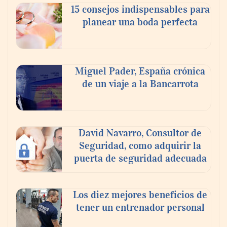
15 consejos indispensables para
planear una boda perfecta
Los estudiantes que cambian a Preply
mejoran su motivación, fluidez y logro de
Miguel Pader, España crónica
objetivos, según un estudio
de un viaje a la Bancarrota
COSITAL valora positivamente el nuevo
modelo de colaboración para reforzar la
David Navarro, Consultor de
capacidad técnica de los ayuntamientos
Seguridad, como adquirir la
puerta de seguridad adecuada
Los diez mejores beneficios de
tener un entrenador personal