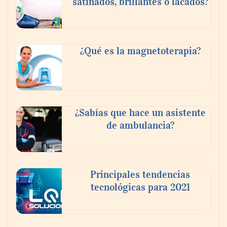
satinados, brillantes o lacados?
Danfoss adelanta cinco años su objetivo
¿Qué es la magnetoterapia?
climático y reduce sus emisiones en un 51
%
La banca debe modernizar sus sistemas
¿Sabías que hace un asistente
core sin perder décadas de conocimiento
de ambulancia?
de negocio: Minsait
Principales tendencias
tecnológicas para 2021