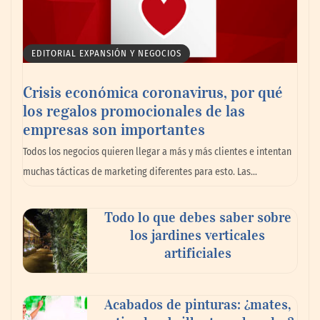
EDITORIAL EXPANSIÓN Y NEGOCIOS
Crisis económica coronavirus, por qué
los regalos promocionales de las
empresas son importantes
MBF Construcciones refuerza su presencia
Todos los negocios quieren llegar a más y más clientes e intentan
digital con una nueva web de reformas en
muchas tácticas de marketing diferentes para esto. Las…
Madrid
Todo lo que debes saber sobre
los jardines verticales
artificiales
Acabados de pinturas: ¿mates,