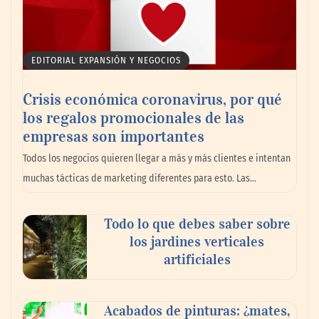
EDITORIAL EXPANSIÓN Y NEGOCIOS
Crisis económica coronavirus, por qué
los regalos promocionales de las
La llanta más cara puede ser la que menos
empresas son importantes
cuesta: Michelin lo demuestra ante notario
Todos los negocios quieren llegar a más y más clientes e intentan
público
muchas tácticas de marketing diferentes para esto. Las…
Paso a paso: ¿cómo prepararse para la
Todo lo que debes saber sobre
transición a la jornada de 40 horas? Guía
los jardines verticales
InfoBlock
artificiales
Acabados de pinturas: ¿mates,