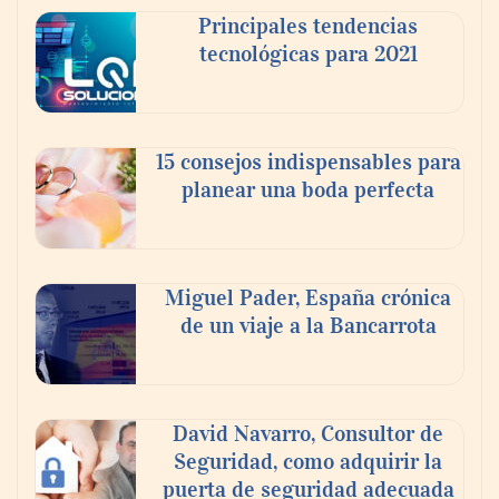
Principales tendencias
tecnológicas para 2021
En el Día de la Cerveza, Grupo Modelo
celebra a la cerveza como la bebida que el
15 consejos indispensables para
mundo elige para reunirse: 7 de cada 10 la
planear una boda perfecta
escogen
Nicols presenta seis modelos de anillos de
compromiso para el eclipse solar del 12 de
Miguel Pader, España crónica
agosto
de un viaje a la Bancarrota
David Navarro, Consultor de
Seguridad, como adquirir la
puerta de seguridad adecuada