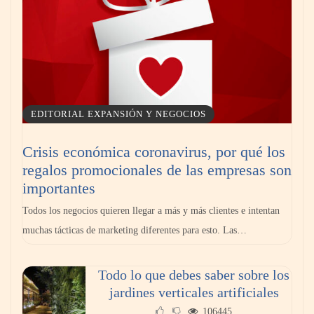
EDITORIAL EXPANSIÓN Y NEGOCIOS
Crisis económica coronavirus, por qué los
regalos promocionales de las empresas son
importantes
Todos los negocios quieren llegar a más y más clientes e intentan
muchas tácticas de marketing diferentes para esto. Las…
Todo lo que debes saber sobre los
jardines verticales artificiales
106445