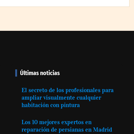
ciones
Danfoss adelanta cinco años
esencia digital
su objetivo climático y
 web de
reduce sus emisiones en un
adrid
51 %
Últimas noticias
COSITAL valora
El secreto de los profesionales para
positivamente el nuevo
ampliar visualmente cualquier
modelo de colaboración para
habitación con pintura
reforzar la capacidad técnica
de los ayuntamientos
Los 10 mejores expertos en
reparación de persianas en Madrid