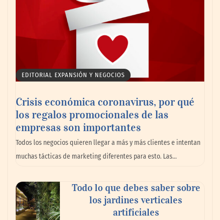
EDITORIAL EXPANSIÓN Y NEGOCIOS
Crisis económica coronavirus, por qué
los regalos promocionales de las
empresas son importantes
Todos los negocios quieren llegar a más y más clientes e intentan
muchas tácticas de marketing diferentes para esto. Las…
Todo lo que debes saber sobre
los jardines verticales
artificiales