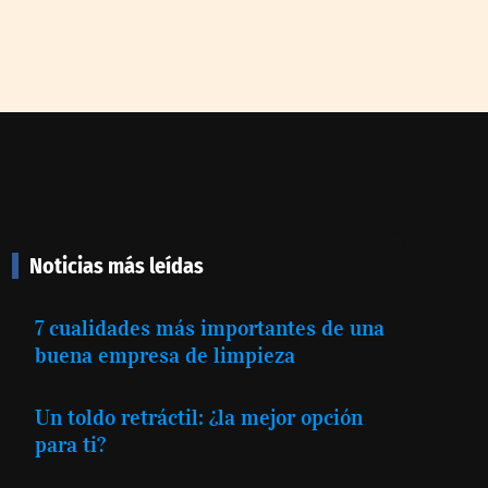
Noticias más leídas
7 cualidades más importantes de una
buena empresa de limpieza
Un toldo retráctil: ¿la mejor opción
para ti?