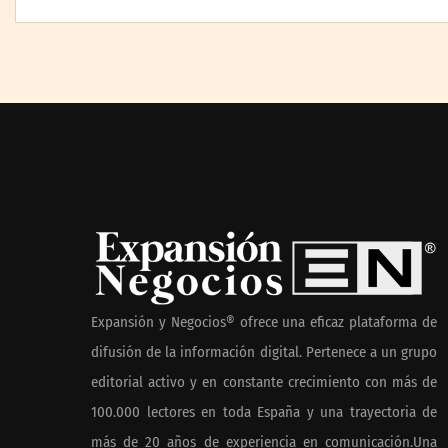
PayPal y Ticketmaster
MBF Construc
México simplifican la
refuerza su pr
compra de boletos con una
con una nueva
experiencia de pago rápida y
reformas en M
segura
La banca debe modernizar
sus sistemas core sin perder
Expansión y Negocios® ofrece una eficaz plataforma de
décadas de conocimiento de
difusión de la información digital. Pertenece a un grupo
negocio: Minsait
editorial activo y en constante crecimiento con más de
100.000 lectores en toda España y una trayectoria de
más de 20 años de experiencia en comunicación.Una