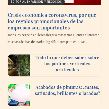
EDITORIAL EXPANSIÓN Y NEGOCIOS
Crisis económica coronavirus, por qué
los regalos promocionales de las
¿Cuándo y por qué debería contratar a un
empresas son importantes
abogado laboralista?
Todos los negocios quieren llegar a más y más clientes e intentan
muchas tácticas de marketing diferentes para esto. Las…
Todo lo que debes saber sobre
los jardines verticales
artificiales
Acabados de pinturas: ¿mates,
satinados, brillantes o lacados?
Aspectos a tener en cuenta para elegir el