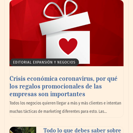
Reforestando con el Corazón regresa a
Sierra de Guadalupe
La cartera vencida hipotecaria aumenta al
EDITORIAL EXPANSIÓN Y NEGOCIOS
doble de velocidad que la cartera sana en
México
Crisis económica coronavirus, por qué
los regalos promocionales de las
empresas son importantes
Todos los negocios quieren llegar a más y más clientes e intentan
muchas tácticas de marketing diferentes para esto. Las…
Todo lo que debes saber sobre