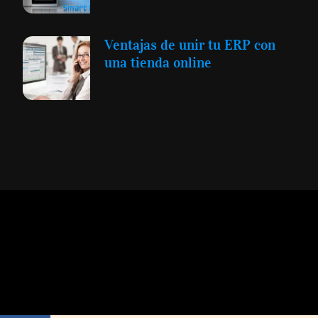
Ventajas de unir tu ERP con
una tienda online
Expansión y Negocios
© 2012 -
Todos los derechos reservados conforme
a la Ley de Propiedad Intelectual -
Accesibilidad Digital
|
Aviso Legal y
Términos
|
Privacidad de Datos
|
Uso de Cookies