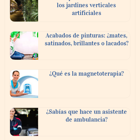
los jardines verticales
artificiales
Toro Tapas inaugura su Raw Bar: una
Acabados de pinturas: ¿mates,
experiencia desde mediodía hasta el
satinados, brillantes o lacados?
anochecer con cocina abierta
¿Qué es la magnetoterapia?
¿Sabías que hace un asistente
de ambulancia?
El nuevo mapa de zonas tensionadas abre