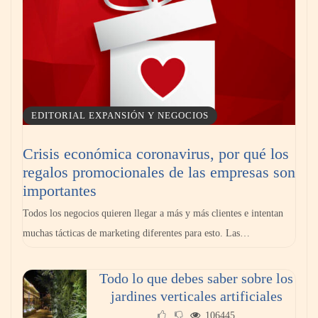
EDITORIAL EXPANSIÓN Y NEGOCIOS
Crisis económica coronavirus, por qué los
regalos promocionales de las empresas son
importantes
Todos los negocios quieren llegar a más y más clientes e intentan
muchas tácticas de marketing diferentes para esto. Las…
Todo lo que debes saber sobre los
jardines verticales artificiales
106445