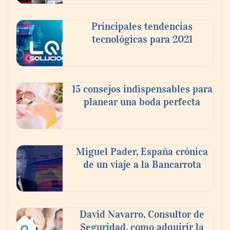
doble de velocidad que la cartera sana en
México
Principales tendencias
tecnológicas para 2021
15 consejos indispensables para
planear una boda perfecta
Miguel Pader, España crónica
de un viaje a la Bancarrota
Toro Tapas inaugura su Raw Bar: una
experiencia desde mediodía hasta el
anochecer con cocina abierta
David Navarro, Consultor de
Seguridad, como adquirir la