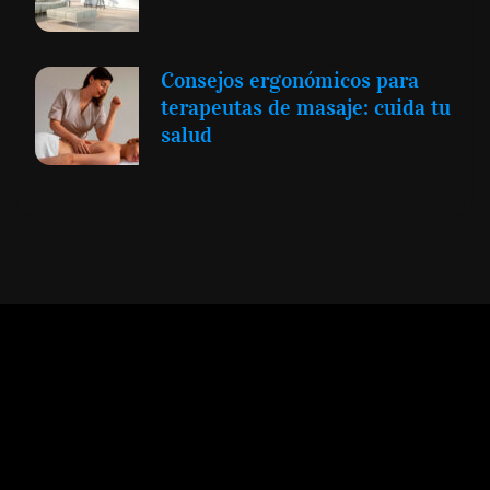
Consejos ergonómicos para
terapeutas de masaje: cuida tu
salud
Expansión y Negocios
© 2012 -
Todos los derechos reservados conforme
a la Ley de Propiedad Intelectual -
Accesibilidad Digital
|
Aviso Legal y
Términos
|
Privacidad de Datos
|
Uso de Cookies