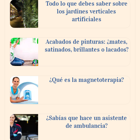
Todo lo que debes saber sobre
transición a la jornada de 40 horas? Guía
los jardines verticales
InfoBlock
artificiales
Acabados de pinturas: ¿mates,
satinados, brillantes o lacados?
¿Qué es la magnetoterapia?
Reforestando con el Corazón regresa a
Sierra de Guadalupe
¿Sabías que hace un asistente
de ambulancia?
La cartera vencida hipotecaria aumenta al