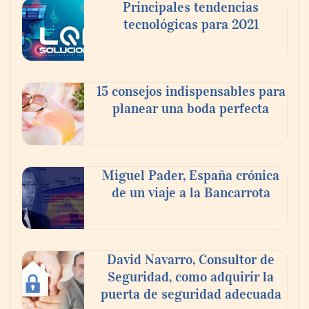
Principales tendencias
tecnológicas para 2021
En el Día de la Cerveza, Grupo Modelo
celebra a la cerveza como la bebida que el
15 consejos indispensables para
mundo elige para reunirse: 7 de cada 10 la
planear una boda perfecta
escogen
Nicols presenta seis modelos de anillos de
compromiso para el eclipse solar del 12 de
Miguel Pader, España crónica
agosto
de un viaje a la Bancarrota
David Navarro, Consultor de
Seguridad, como adquirir la
puerta de seguridad adecuada