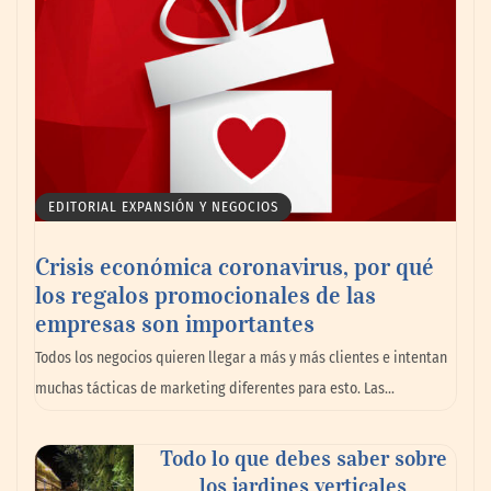
marítimo
EDITORIAL EXPANSIÓN Y NEGOCIOS
Crisis económica coronavirus, por qué
los regalos promocionales de las
empresas son importantes
La omnicanalidad redefine la forma de
Todos los negocios quieren llegar a más y más clientes e intentan
planear viajes en México
muchas tácticas de marketing diferentes para esto. Las…
Todo lo que debes saber sobre
los jardines verticales