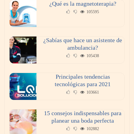
¿Qué es la magnetoterapia?
105595
El 82% de empresas industriales no encuentra
personal disponible: 100.000€ para formar
¿Sabías que hace un asistente de
nuevos profesionales
ambulancia?
105438
Principales tendencias
tecnológicas para 2021
103661
15 consejos indispensables para
planear una boda perfecta
102882
AMANAC celebra su 39 aniversario