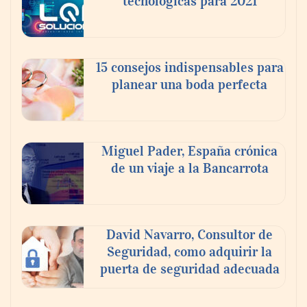
tecnológicas para 2021
En el Día de la Cerveza, Grupo Modelo
celebra a la cerveza como la bebida que el
15 consejos indispensables para
mundo elige para reunirse: 7 de cada 10 la
planear una boda perfecta
escogen
Nicols presenta seis modelos de anillos de
compromiso para el eclipse solar del 12 de
Miguel Pader, España crónica
agosto
de un viaje a la Bancarrota
David Navarro, Consultor de
Seguridad, como adquirir la
puerta de seguridad adecuada