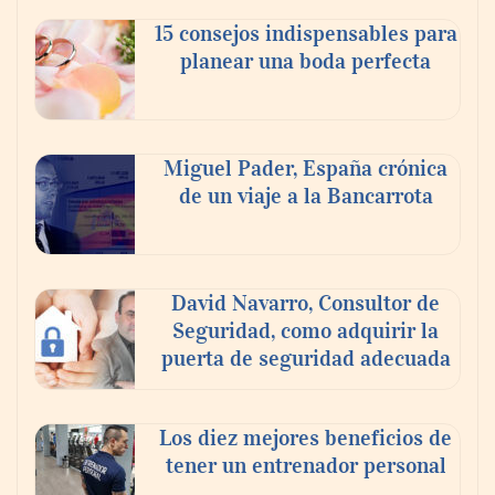
celebra a la cerveza como la bebida que el
15 consejos indispensables para
mundo elige para reunirse: 7 de cada 10 la
planear una boda perfecta
escogen
Nicols presenta seis modelos de anillos de
compromiso para el eclipse solar del 12 de
Miguel Pader, España crónica
agosto
de un viaje a la Bancarrota
David Navarro, Consultor de
Seguridad, como adquirir la
puerta de seguridad adecuada
Los diez mejores beneficios de
tener un entrenador personal