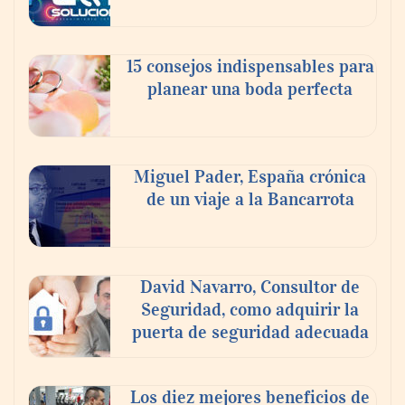
En el Día de la Cerveza, Grupo Modelo
celebra a la cerveza como la bebida que el
15 consejos indispensables para
mundo elige para reunirse: 7 de cada 10 la
planear una boda perfecta
escogen
Nicols presenta seis modelos de anillos de
compromiso para el eclipse solar del 12 de
Miguel Pader, España crónica
agosto
de un viaje a la Bancarrota
David Navarro, Consultor de
Seguridad, como adquirir la
puerta de seguridad adecuada
Los diez mejores beneficios de