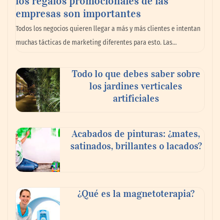
los regalos promocionales de las
empresas son importantes
La omnicanalidad redefine la forma de
Todos los negocios quieren llegar a más y más clientes e intentan
planear viajes en México
muchas tácticas de marketing diferentes para esto. Las…
Todo lo que debes saber sobre
los jardines verticales
artificiales
Acabados de pinturas: ¿mates,
satinados, brillantes o lacados?
Tijuana Innovadora y Baja Health Cluster
buscan proyectar talento mexicano y
¿Qué es la magnetoterapia?
fortalecer el turismo médico