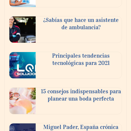
¿Sabías que hace un asistente
de ambulancia?
Principales tendencias
tecnológicas para 2021
En el Día de la Cerveza, Grupo Modelo
celebra a la cerveza como la bebida que el
15 consejos indispensables para
mundo elige para reunirse: 7 de cada 10 la
planear una boda perfecta
escogen
Nicols presenta seis modelos de anillos de
compromiso para el eclipse solar del 12 de
Miguel Pader, España crónica