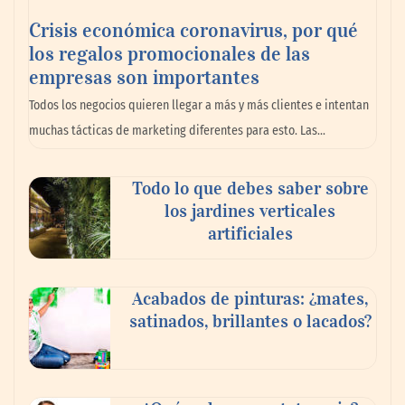
Crisis económica coronavirus, por qué
los regalos promocionales de las
La llanta más cara puede ser la que menos
empresas son importantes
cuesta: Michelin lo demuestra ante notario
Todos los negocios quieren llegar a más y más clientes e intentan
público
muchas tácticas de marketing diferentes para esto. Las…
Paso a paso: ¿cómo prepararse para la
Todo lo que debes saber sobre
transición a la jornada de 40 horas? Guía
los jardines verticales
InfoBlock
artificiales
Acabados de pinturas: ¿mates,
satinados, brillantes o lacados?