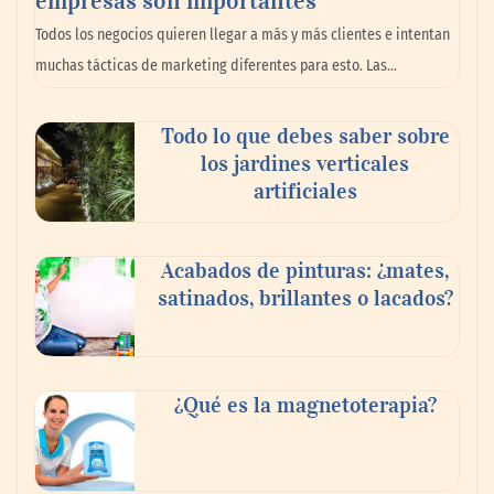
La omnicanalidad redefine la forma de
Todos los negocios quieren llegar a más y más clientes e intentan
planear viajes en México
muchas tácticas de marketing diferentes para esto. Las…
Todo lo que debes saber sobre
los jardines verticales
artificiales
Acabados de pinturas: ¿mates,
satinados, brillantes o lacados?
Tijuana Innovadora y Baja Health Cluster
buscan proyectar talento mexicano y
¿Qué es la magnetoterapia?
fortalecer el turismo médico