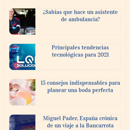
¿Sabías que hace un asistente
de ambulancia?
Principales tendencias
tecnológicas para 2021
En el Día de la Cerveza, Grupo Modelo
celebra a la cerveza como la bebida que el
15 consejos indispensables para
mundo elige para reunirse: 7 de cada 10 la
planear una boda perfecta
escogen
Nicols presenta seis modelos de anillos de
compromiso para el eclipse solar del 12 de
Miguel Pader, España crónica
agosto
de un viaje a la Bancarrota