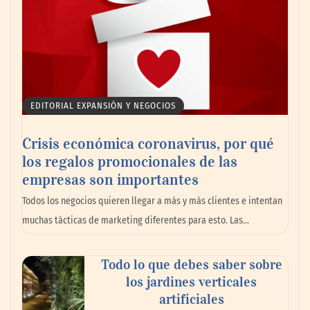
EDITORIAL EXPANSIÓN Y NEGOCIOS
Crisis económica coronavirus, por qué
los regalos promocionales de las
empresas son importantes
Todos los negocios quieren llegar a más y más clientes e intentan
muchas tácticas de marketing diferentes para esto. Las…
Todo lo que debes saber sobre
los jardines verticales
artificiales