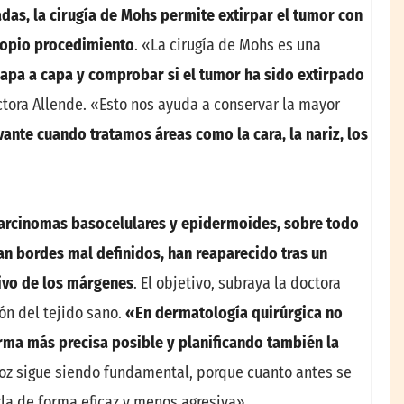
das, la cirugía de Mohs permite extirpar el tumor con
ropio procedimiento
. «La cirugía de Mohs es una
 capa a capa y comprobar si el tumor ha sido extirpado
octora Allende. «Esto nos ayuda a conservar la mayor
ante cuando tratamos áreas como la cara, la nariz, los
arcinomas basocelulares y epidermoides, sobre todo
an bordes mal definidos, han reaparecido tras un
tivo de los márgenes
. El objetivo, subraya la doctora
ón del tejido sano.
«En dermatología quirúrgica no
orma más precisa posible y planificando también la
oz sigue siendo fundamental, porque cuanto antes se
la de forma eficaz y menos agresiva».