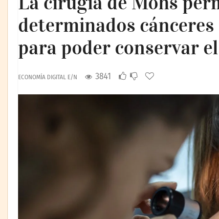
La cirugía de Mohs perm
determinados cánceres d
para poder conservar e
3841
ECONOMÍA DIGITAL E/N