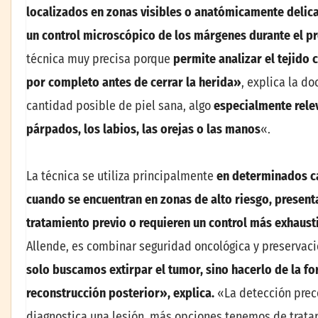
localizados en zonas visibles o anatómicamente delica
un control microscópico de los márgenes durante el p
técnica muy precisa porque
permite analizar el tejido
por completo antes de cerrar la herida»
, explica la d
cantidad posible de piel sana, algo
especialmente relev
párpados, los labios, las orejas o las manos
«.
La técnica se utiliza principalmente
en determinados c
cuando se encuentran en zonas de alto riesgo, present
tratamiento previo o requieren un control más exhaus
Allende, es combinar seguridad oncológica y preservaci
solo buscamos extirpar el tumor, sino hacerlo de la f
reconstrucción posterior», explica.
«La detección prec
diagnostica una lesión, más opciones tenemos de tratar