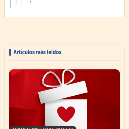
Artículos más leídos
AMANAC celebra su 39 aniversario
impulsando la colaboración en el sector
marítimo