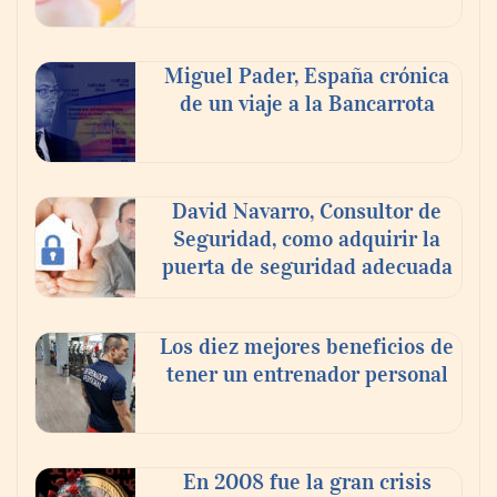
Nicols presenta seis modelos de anillos de
compromiso para el eclipse solar del 12 de
Miguel Pader, España crónica
agosto
de un viaje a la Bancarrota
David Navarro, Consultor de
Seguridad, como adquirir la
puerta de seguridad adecuada
Los diez mejores beneficios de
tener un entrenador personal
‘El ransomware se puede vencer. No
pagues el rescate’: el nuevo libro de Juan
Ricardo Palacio Escobar
En 2008 fue la gran crisis