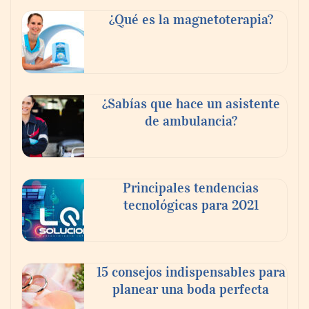
Tijuana Innovadora y Baja Health Cluster
buscan proyectar talento mexicano y
¿Qué es la magnetoterapia?
fortalecer el turismo médico
¿Sabías que hace un asistente
de ambulancia?
Principales tendencias
tecnológicas para 2021
En el Día de la Cerveza, Grupo Modelo
celebra a la cerveza como la bebida que el
15 consejos indispensables para
mundo elige para reunirse: 7 de cada 10 la
planear una boda perfecta
escogen