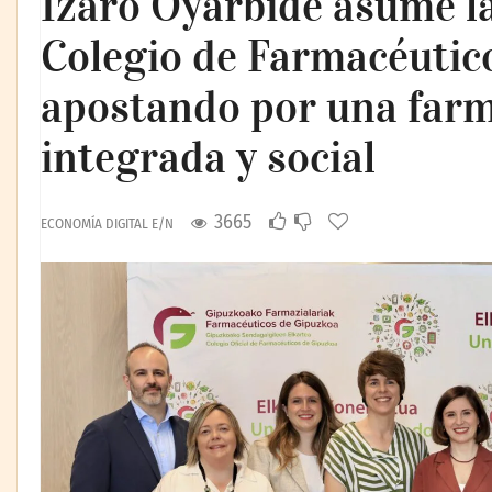
Izaro Oyarbide asume la
Colegio de Farmacéutic
apostando por una farma
integrada y social
3665
ECONOMÍA DIGITAL E/N