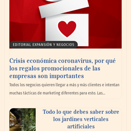
EDITORIAL EXPANSIÓN Y NEGOCIOS
Crisis económica coronavirus, por qué
los regalos promocionales de las
empresas son importantes
Todos los negocios quieren llegar a más y más clientes e intentan
muchas tácticas de marketing diferentes para esto. Las…
Todo lo que debes saber sobre
los jardines verticales
artificiales