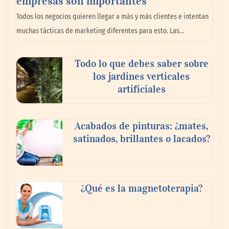
empresas son importantes
cuesta: Michelin lo demuestra ante notario
Todos los negocios quieren llegar a más y más clientes e intentan
público
muchas tácticas de marketing diferentes para esto. Las…
Paso a paso: ¿cómo prepararse para la
Todo lo que debes saber sobre
transición a la jornada de 40 horas? Guía
los jardines verticales
InfoBlock
artificiales
Acabados de pinturas: ¿mates,
satinados, brillantes o lacados?
¿Qué es la magnetoterapia?