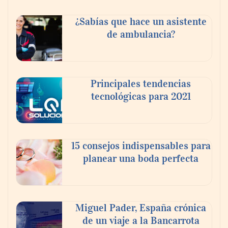
Reforestando con el Corazón regresa a
Sierra de Guadalupe
¿Sabías que hace un asistente
de ambulancia?
La cartera vencida hipotecaria aumenta al
doble de velocidad que la cartera sana en
México
Principales tendencias
tecnológicas para 2021
15 consejos indispensables para
planear una boda perfecta
Miguel Pader, España crónica
de un viaje a la Bancarrota
Toro Tapas inaugura su Raw Bar: una