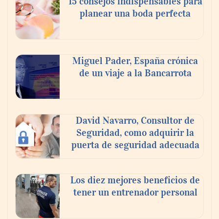
15 consejos indispensables para
mundo elige para reunirse: 7 de cada 10 la
planear una boda perfecta
escogen
Nicols presenta seis modelos de anillos de
compromiso para el eclipse solar del 12 de
Miguel Pader, España crónica
agosto
de un viaje a la Bancarrota
David Navarro, Consultor de
Seguridad, como adquirir la
puerta de seguridad adecuada
Los diez mejores beneficios de
tener un entrenador personal
‘El ransomware se puede vencer. No